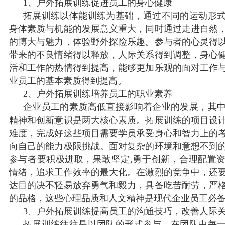
1、户外拓展训练促进员工的身心健康
拓展训练以体能训练为基础，通过不同的运动形
身体素质与机能的发展意义重大，同时通过走进自然
的博大与魅力，体验野外探险乐趣。参与者的心灵得
带来的不良情绪得以释放，人际关系得到调整，身心
活和工作的热情得到提高，能够更加乐观的面对工作
业员工的基本素质得到提高。
2、户外拓展训练培养员工的职业素养
企业员工的素质高低直接影响着企业的发展，其
精神和创新意识是两大核心素质。拓展训练的项目设
难度，完成好这些项目需要学员承受身心和智力上的
向自己的能力极限挑战。面对复杂的环境和意想不到
参与者要积极进取，果敢坚定,勇于创新，合理配置
情绪，追求工作效率的最大化。在激烈的竞争中，还
达目的决不轻易放弃勇气和毅力，具备吃苦耐劳，严
的品格，这些心理品质和人文精神是现代企业员工必
3、户外拓展训练提高员工的沟通技巧，改善人际
拓展训练往往是以团队的形式参与，在团队中每