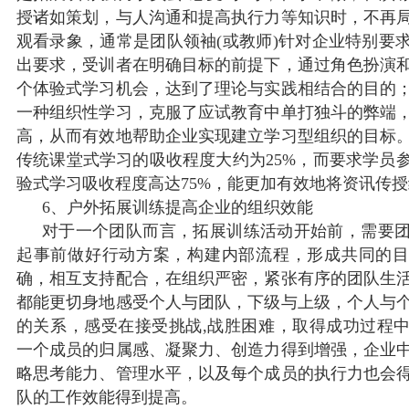
授诸如策划，与人沟通和提高执行力等知识时，不再
观看录象，通常是团队领袖(或教师)针对企业特别要
出要求，受训者在明确目标的前提下，通过角色扮演
个体验式学习机会，达到了理论与实践相结合的目的
一种组织性学习，克服了应试教育中单打独斗的弊端
高，从而有效地帮助企业实现建立学习型组织的目标
传统课堂式学习的吸收程度大约为25%，而要求学员
验式学习吸收程度高达75%，能更加有效地将资讯传
6、户外拓展训练提高企业的组织效能
对于一个团队而言，拓展训练活动开始前，需要
起事前做好行动方案，构建内部流程，形成共同的
确，相互支持配合，在组织严密，紧张有序的团队生
都能更切身地感受个人与团队，下级与上级，个人与
的关系，感受在接受挑战,战胜困难，取得成功过程
一个成员的归属感、凝聚力、创造力得到增强，企业
略思考能力、管理水平，以及每个成员的执行力也会
队的工作效能得到提高。