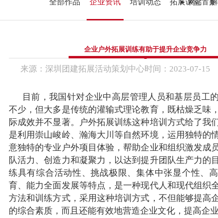
教培政企机构
峡谷漂流乐园
全部作品
企业资讯
培训动态
拓展课堂
网站首页
国防军事教育
文化名胜古迹
企业户外拓展训练有助于提升企业竞争力
来源：
深圳团建拓展活动策划中心
时间：
2023-
07-15
目前，我国针对企业中高层管理人员和基层员工
不少，但大多是传统的灌输式理论教育，既枯燥乏味
际成效并不显著。户外拓展训练这种培训方式给了我
是利用崇山峻岭、瀚海大川等自然环境，运用独特的
意独特的专业户外项目体验，帮助企业和组织激发成
队活力、创造力和凝聚力，以达到提升团队生产力的
练具有综合活动性、挑战极限、集体中张显个性、
育、能力全面发展等特点，是一种现代人和现代组织
方法和训练方式，采用这种培训方式，不但能够提高
的综合素质，而且还能有效地营造企业文化，提高企