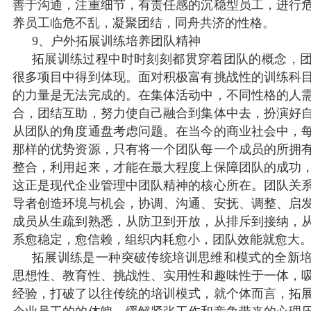
善于沟通，注重细节，有责任感的沉稳型员工，进行
养员工临危不乱，凝聚团结，同舟共济的性格。
9、户外拓展训练培养团队精神
拓展训练过程中时时刻刻都贯穿着团队的概念，
很多项目中得到体现。面对积极富有挑战性的训练科
的力量是无法完成的。在集体活动中，不同性格的人
合，团结互助，努力使自己融合到集体中去，扮演好
从团队的角度通盘考虑问题。在当今的商业社会中，
那样的优势资源，只有将一个团队每一个成员的所拥
整合，利用起来，才能在最大程度上保障团队的成功
这正是现代企业管理中团队精神的核心所在。团队关
导者创造环境与机会，协调、沟通、安抚、调整、启
成员从生疏到熟悉，从防卫到开放，从排斥到接纳，
系愈稳定，愈信赖，组织内耗愈小，团队效能就愈大
拓展训练是一种突破传统培训思维和模式的全新
思想性、教育性、挑战性、实用性和趣味性于一体，
经验，打破了以往传统的培训模式，就个体而言，拓