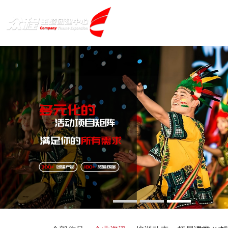
首 页
拓展课程
少年活动营
军事训练课程
主题活动方案
社会实践活动
亲情感恩教育
主题团建系列
案例展示
心理辅导教育
户外达人计划
匠人制作系列
生产制造企业
团建基地
音乐释压系列
创新科技公司
数字团建系列
银行保险证券
旅游主题小镇
1
2
3
联系方式
文化赋能系列
服务顾问资询
商务度假景区
组织运动系列